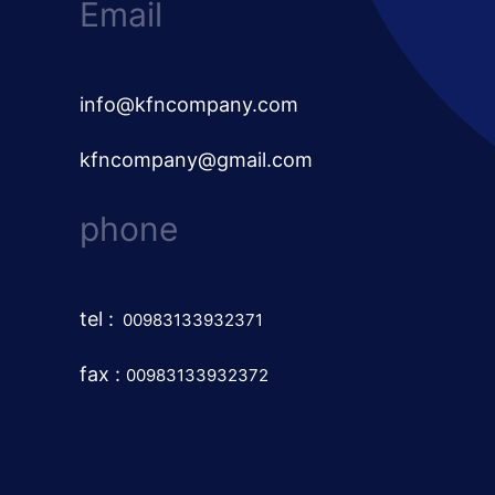
Email
info@kfncompany.com
kfncompany@gmail.com
phone
tel
:
00983133932371
fax :
00983133932372