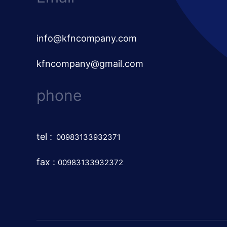
info@kfncompany.com
kfncompany@gmail.com
phone
tel
:
00983133932371
fax :
00983133932372